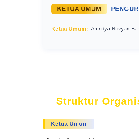
KETUA UMUM
PENGUR
Ketua Umum:
Anindya Novyan Bak
Struktur Organ
Ketua Umum