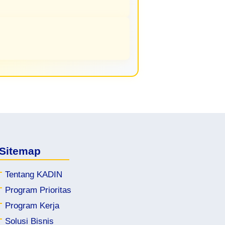
Sitemap
Tentang KADIN
Program Prioritas
kadinkarangkobar.org
kadi
Program Kerja
kadinleuwidamar.org
kad
Solusi Bisnis