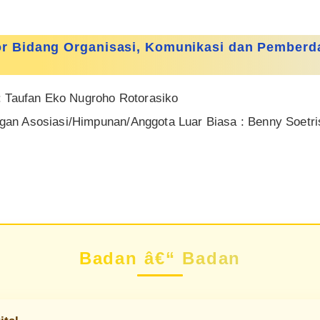
r Bidang Organisasi, Komunikasi dan Pemberd
: Taufan Eko Nugroho Rotorasiko
n Asosiasi/Himpunan/Anggota Luar Biasa : Benny Soetri
Badan â€“ Badan