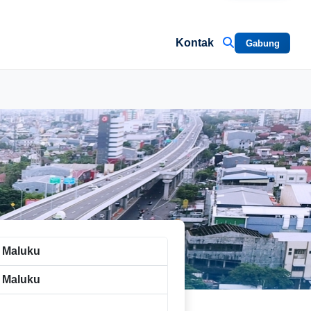
Kontak
Gabung
 Maluku
 Maluku