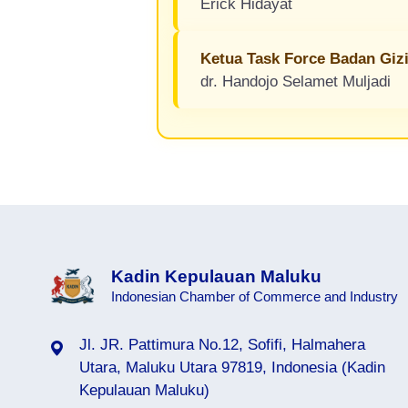
Erick Hidayat
Ketua Task Force Badan Gizi
dr. Handojo Selamet Muljadi
Kadin Kepulauan Maluku
Indonesian Chamber of Commerce and Industry
Jl. JR. Pattimura No.12, Sofifi, Halmahera
alo.org
kadinbangko.org
Utara, Maluku Utara 97819, Indonesia (Kadin
Kepulauan Maluku)
org
kadinbontangkab.org